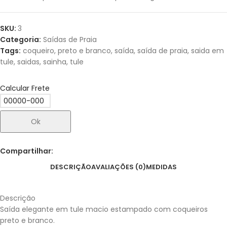
SKU:
3
Categoria:
Saídas de Praia
Tags:
coqueiro
,
preto e branco
,
saída
,
saída de praia
,
saida em
tule
,
saidas
,
sainha
,
tule
Calcular Frete
Ok
Compartilhar:
DESCRIÇÃO
AVALIAÇÕES (0)
MEDIDAS
Descrição
Saída elegante em tule macio estampado com coqueiros
preto e branco.