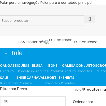
Pular para a navegação
Pular para o conteúdo principal
ATEGORIAS
HOME
SOBRE NÓS
FALE CONOSCO
tule
CANGAS
BIQUÍNIS
BLUSA
BONÉ
CAMISA
CONJUNTOS
CRO
1 Produto
15 Produtos
5 Produtos
1 Produto
1 Produto
5 Produtos
2 Pro
SALE
SHINE CARNAVAL
SHORT
T-SHIRTS
0 Produtos
3 Produtos
1 Produto
2 Produtos
Filtrar por Preço
Início
/
Produtos ma
Ordenar por