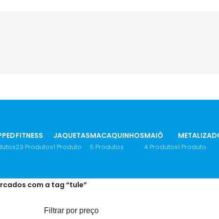
PPED
FITNESS
JAQUETAS
MACAQUINHOS
MAIÔ
METALIZAD
dutos
23 Produtos
1 Produto
5 Produtos
4 Produtos
1 Produto
rcados com a tag “tule”
Filtrar por preço