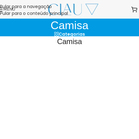
Pular para a navegação
MENU
Pular para o conteúdo principal
Camisa
Categorias
Camisa
Filtros
CAMISA MANGA BRANCA
ALGODÃO LEVE
R$
49,90