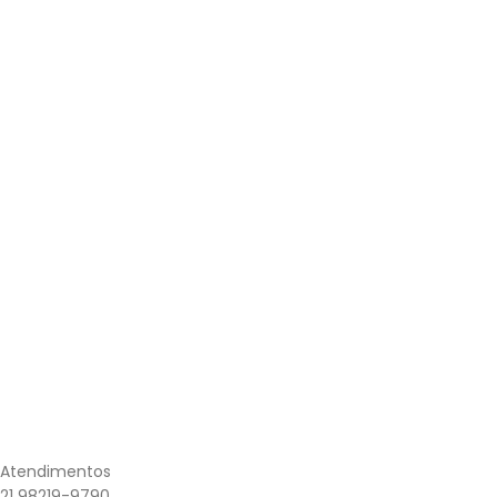
Atendimentos
21 98219-9790