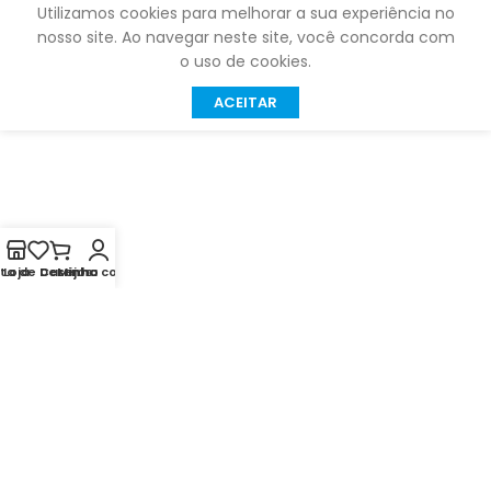
Utilizamos cookies para melhorar a sua experiência no
nosso site. Ao navegar neste site, você concorda com
o uso de cookies.
ACEITAR
sta de Desejos
Loja
Carrinho
Minha conta