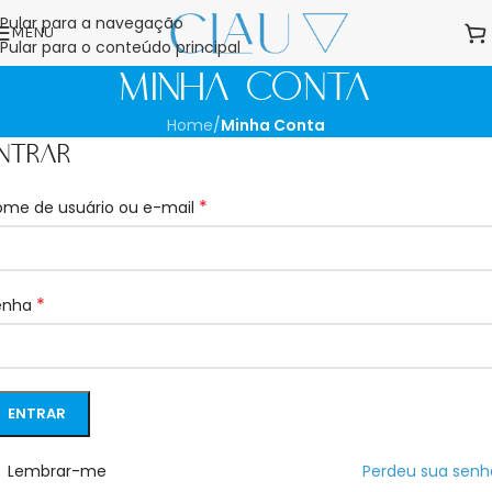
Pular para a navegação
MENU
Pular para o conteúdo principal
Minha Conta
Home
/
Minha Conta
ntrar
*
ome de usuário ou e-mail
*
enha
ENTRAR
Lembrar-me
Perdeu sua senh