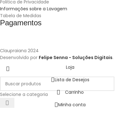
Politica de Privacidade
Informações sobre a Lavagem
Tabela de Medidas
Pagamentos
Claupraiana
2024
Desenvolvido por
Felipe Senna - Soluções Digitais
.
Loja
Lista de Desejos
Carrinho
Selecione a categoria
Minha conta
Utilizamos cookies para melhorar a sua experiência no nosso
site. Ao navegar neste site, você concorda com o uso de
cookies.
ACEITAR