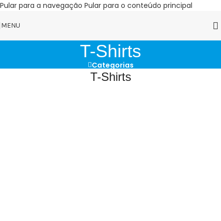
Pular para a navegação
Pular para o conteúdo principal
MENU
T-Shirts
Categorias
T-Shirts
Filtros
Esgotado
CORES
CORES
TAMANHOS
TAMANHOS
ADICIONAR AO
CARRINHO
ADICIONAR AO
CARRINHO
T- SHIRT – SEJA SUA
T- SHIRT – SEJA SUA
MOTIVAÇÃO
MOTIVAÇÃO – OVER
R$
89,00
R$
89,00