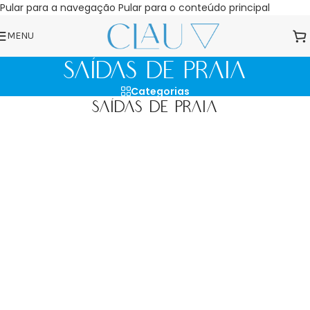
Pular para a navegação
Pular para o conteúdo principal
MENU
Saídas de Praia
Categorias
Saídas de Praia
Filtros
TAMANHOS
TAMANHOS
CORES
CORES
ADICIONAR AO
ADICIONAR AO
CARRINHO
CARRINHO
VESTIDO JERI
CALÇA PUNTA CANA
R$
119,90
R$
109,90