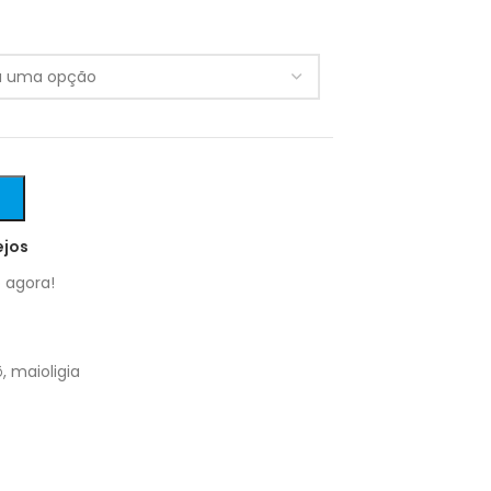
O
ejos
 agora!
ô
,
maioligia