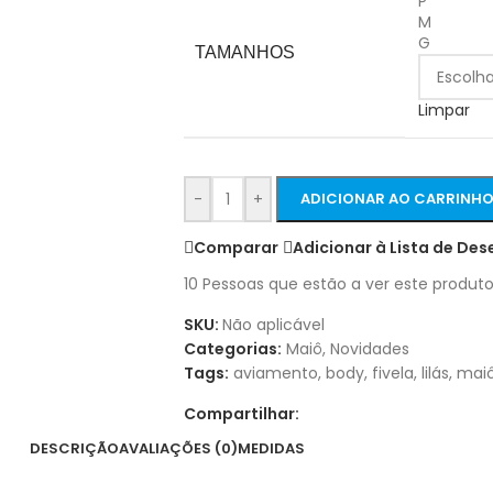
P
M
G
TAMANHOS
Limpar
-
+
ADICIONAR AO CARRINH
Comparar
Adicionar à Lista de Des
10
Pessoas que estão a ver este produto
SKU:
Não aplicável
Categorias:
Maiô
,
Novidades
Tags:
aviamento
,
body
,
fivela
,
lilás
,
mai
Compartilhar:
DESCRIÇÃO
AVALIAÇÕES (0)
MEDIDAS