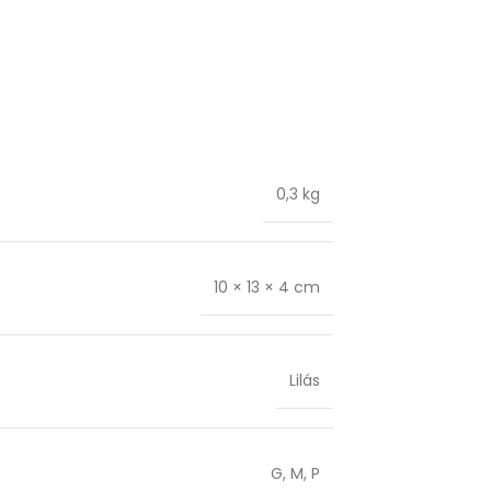
0,3 kg
10 × 13 × 4 cm
Lilás
G
,
M
,
P