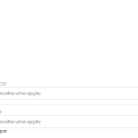
ICO
l
par