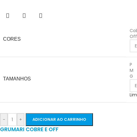
Co
Of
CORES
P
M
G
TAMANHOS
Lim
-
+
ADICIONAR AO CARRINHO
GRUMARI COBRE E OFF