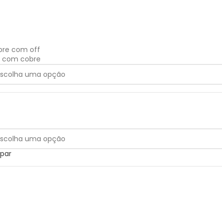
bre com off
f com cobre
par