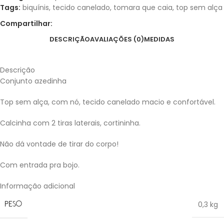
Tags:
biquínis
,
tecido canelado
,
tomara que caia
,
top sem alça
Compartilhar:
DESCRIÇÃO
AVALIAÇÕES (0)
MEDIDAS
Descrição
Conjunto azedinha
Top sem alça, com nó, tecido canelado macio e confortável.
Calcinha com 2 tiras laterais, cortininha.
Não dá vontade de tirar do corpo!
Com entrada pra bojo.
Informação adicional
PESO
0,3 kg