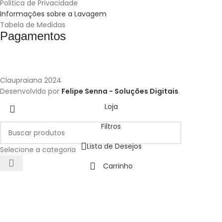
Politica de Privacidade
Informações sobre a Lavagem
Tabela de Medidas
Pagamentos
Claupraiana
2024
Desenvolvido por
Felipe Senna - Soluções Digitais
.
Loja
Filtros
Lista de Desejos
Selecione a categoria
Carrinho
Minha conta
Utilizamos cookies para melhorar a sua experiência no nosso
site. Ao navegar neste site, você concorda com o uso de