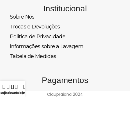
Institucional
Sobre Nós
Trocas e Devoluções
Politica de Privacidade
Informações sobre a Lavagem
Tabela de Medidas
Pagamentos
ista de Desejos
Loja
Filtros
Carrinho
Minha conta
Claupraiana
2024
Desenvolvido por
Felipe Senna - Soluções Digitais
.
Utilizamos cookies para melhorar a sua experiência no nosso
site. Ao navegar neste site, você concorda com o uso de
cookies.
ACEITAR