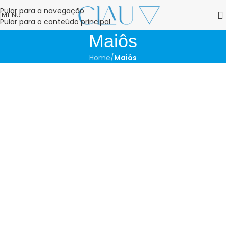
Pular para a navegação
MENU
Pular para o conteúdo principal
Maiôs
Home
/
Maiôs